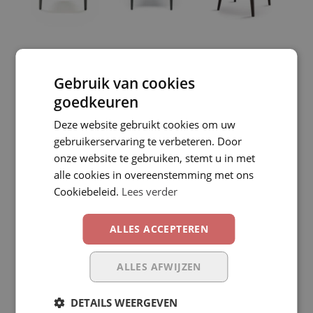
Gebruik van cookies
goedkeuren
Deze website gebruikt cookies om uw
gebruikerservaring te verbeteren. Door
onze website te gebruiken, stemt u in met
alle cookies in overeenstemming met ons
Zoeken
Cookiebeleid.
Lees verder
Recente berichten
ALLES ACCEPTEREN
ALLES AFWIJZEN
Opendeurdagen 7 en 8 september 2024
Elite-Fire
DETAILS WEERGEVEN