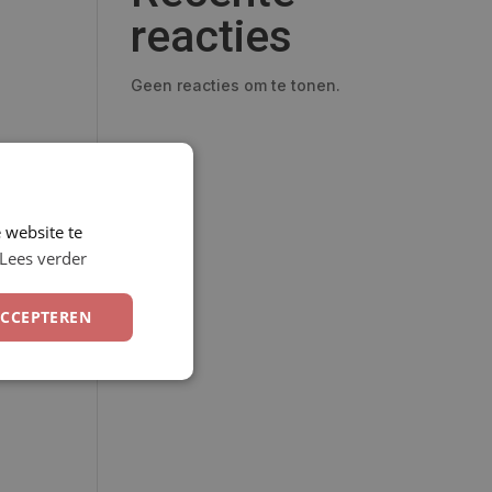
reacties
Geen reacties om te tonen.
 website te
Lees verder
ACCEPTEREN